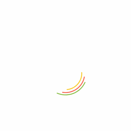
os a la nevera máximo dos horas.
ña Naturalia de los moldes póngalos en un recipiente con agua ti
esprenden con facilidad.
eliciosos flanes con Pulpa de piña Naturalia, agrega media cucha
s de piña alrededor del flan.
ta exquisita receta, ya que empiezan las festividades decembrin
ña,
#pulpas de fruta,
#receta