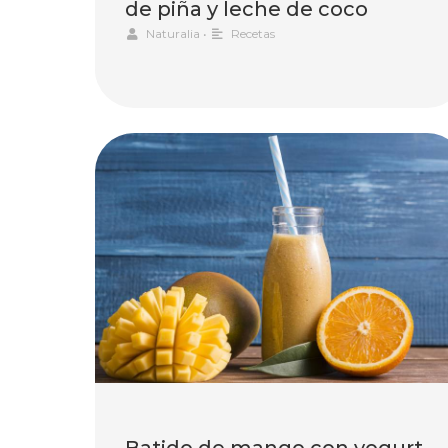
de piña y leche de coco
Naturalia
•
Recetas
Batido de mango con yogurt