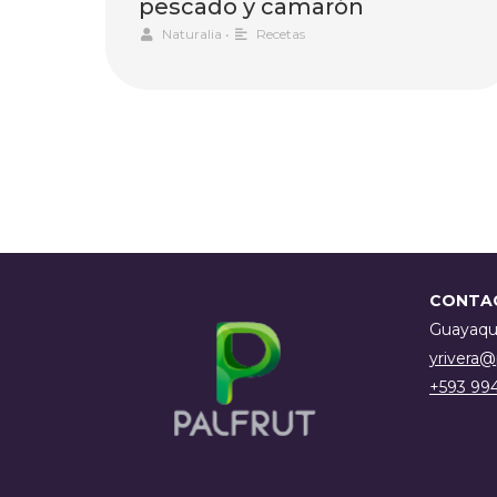
pescado y camarón
Naturalia
•
Recetas
CONTA
Guayaqui
yrivera@
+593 99