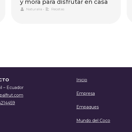
y mora para disfrutar en casa
Naturalia
•
Recetas
CTO
Inicio
l – Ecuador
Empresa
palfrut.com
4214459
Empaques
Mundo del Coco