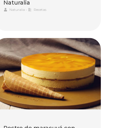
Naturalia
Naturalia
•
Recetas
Postre de maracuyá con